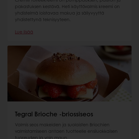
pakastuksen kestävä. Heti käyttövalmis kreemi on
yhdistelmä loistavaa makua ja säilyvyyttä
yhdistettynä teknisyyteen.
Lue lisää
Tegral Brioche -briossiseos
Valmis seos makeiden ja suolaisten Briochien
valmistamiseen antaen tuotteelle ensiluokkaisen
tuoreuden ja voin maun.