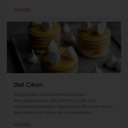
Lue lisää
Deli Citron
Huippukokit rakastavat Ranskalaista
sitruunapaistosta. Deli Citronin avulla tuot
tuotteeseesi raikkaan happaman sitruunan maun,
joka muistuttaa aitoa sitruunapaistosta.
Lue lisää