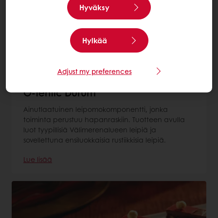
Hyväksy
Hylkää
Adjust my preferences
O-tentic Durum
Ainutlaatuinen leipomokomponentti, jonka
toiminta perustuu hapanraskiin. Tuotteen avulla
luot tyypillisiä Välimerenalueen leipiä ja
sovellettuna ensiluokkaisia rustiikkisia leipiä.
Lue lisää