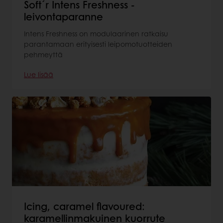
Soft´r Intens Freshness -
leivontaparanne
Intens Freshness on modulaarinen ratkaisu
parantamaan erityisesti leipomotuotteiden
pehmeyttä
Lue lisää
Icing, caramel flavoured:
karamellinmakuinen kuorrute