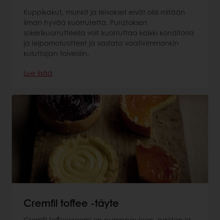
Kuppikakut, munkit ja leivokset eivät olisi mitään
ilman hyvää kuorrutetta. Puratoksen
sokerikuorrutteella voit kuorruttaa kaikki konditoria
ja leipomotuotteet ja vastata vaativimmankin
kuluttajan toiveisiin.
Lue lisää
Cremfil toffee -täyte
Cremfil toffeekreemi on pumppauksen, paiston ja