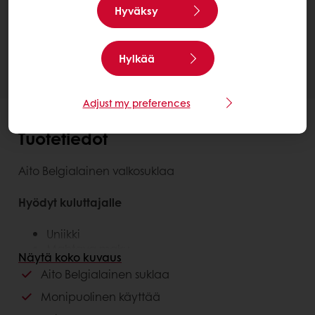
Hyväksy
Ota meihin yhteyttä.
Tarvitsetko lisätietoja? Autamme mielellämme.
Hylkää
Adjust my preferences
Tuotetiedot
Aito Belgialainen valkosuklaa
Hyödyt kuluttajalle
Uniikki
Mahtava maku
Näytä koko kuvaus
Aito Belgialainen suklaa
Hyödyt asiakkaalle
Monipuolinen käyttää
Belgialainen alkuperä