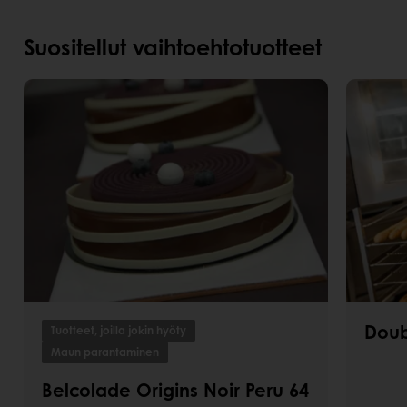
Suositellut vaihtoehtotuotteet
Doub
Tuotteet, joilla jokin hyöty
Maun parantaminen
Belcolade Origins Noir Peru 64