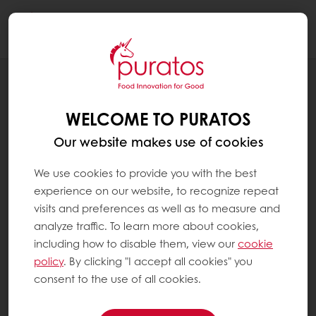
Togg
navi
Suklaa
WELCOME TO PURATOS
Our website makes use of cookies
We use cookies to provide you with the best
experience on our website, to recognize repeat
visits and preferences as well as to measure and
analyze traffic. To learn more about cookies,
including how to disable them, view our
cookie
policy
. By clicking "I accept all cookies" you
Tuotteet, joilla jokin hyöty
Maun parantaminen
Belcolade Blanc Selection X605/G
consent to the use of all cookies.
Etsi paikallinen jakelija