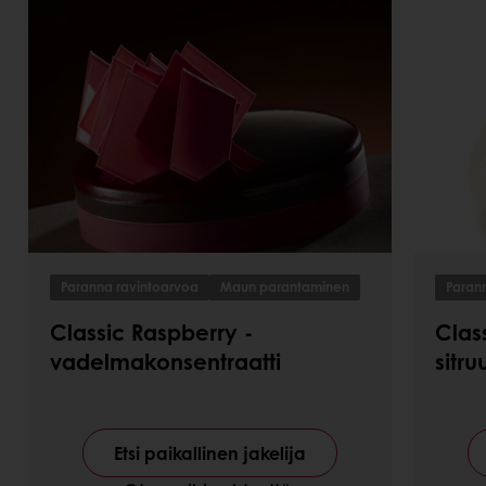
Paranna ravintoarvoa
Maun parantaminen
Paran
Classic Raspberry -
Clas
vadelmakonsentraatti
sitr
Etsi paikallinen jakelija