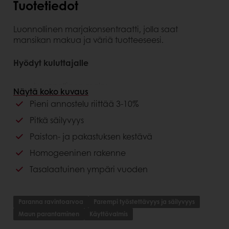
Tuotetiedot
Luonnollinen marjakonsentraatti, jolla saat
mansikan makua ja väriä tuotteeseesi.
Hyödyt kuluttajalle
Luonnollinen maku
Näytä koko kuvaus
Pieni annostelu riittää 3-10%
Hyödyt asiakkaalle
Pitkä säilyvyys
Erinomainen makuprofiili
Paiston- ja pakastuksen kestävä
Pieni annostelu
Homogeeninen rakenne
Tasalaatuinen ympäri vuoden
Paranna ravintoarvoa
Parempi työstettävyys ja säilyvyys
Maun parantaminen
Käyttövalmis