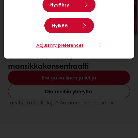
Hyväksy
Hylkää
Adjust my preferences
Paranna ravintoarvoa
Parempi työstettävyys ja säilyvyys
Classic strawberry -
mansikkakonsentraatti
Etsi paikallinen jakelija
Ota meihin yhteyttä.
Tarvitsetko lisätietoja? Autamme mielellämme.