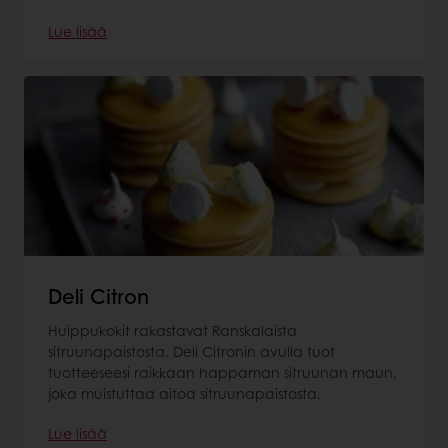
Lue lisää
Deli Citron
Huippukokit rakastavat Ranskalaista
sitruunapaistosta. Deli Citronin avulla tuot
tuotteeseesi raikkaan happaman sitruunan maun,
joka muistuttaa aitoa sitruunapaistosta.
Lue lisää