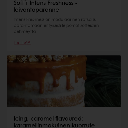
Soft´r Intens Freshness -
leivontaparanne
Intens Freshness on modulaarinen ratkaisu
parantamaan erityisesti leipomotuotteiden
pehmeyttä
Lue lisää
Icing, caramel flavoured:
karamellinmakuinen kuorrute