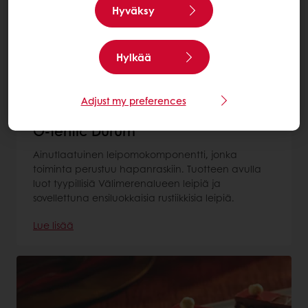
Hyväksy
Hylkää
Adjust my preferences
O-tentic Durum
Ainutlaatuinen leipomokomponentti, jonka
toiminta perustuu hapanraskiin. Tuotteen avulla
luot tyypillisiä Välimerenalueen leipiä ja
sovellettuna ensiluokkaisia rustiikkisia leipiä.
Lue lisää