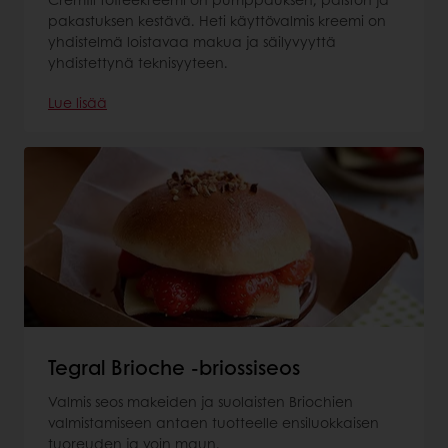
pakastuksen kestävä. Heti käyttövalmis kreemi on
yhdistelmä loistavaa makua ja säilyvyyttä
yhdistettynä teknisyyteen.
Lue lisää
Tegral Brioche -briossiseos
Valmis seos makeiden ja suolaisten Briochien
valmistamiseen antaen tuotteelle ensiluokkaisen
tuoreuden ja voin maun.