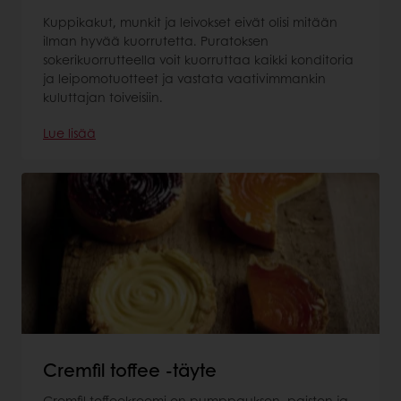
Kuppikakut, munkit ja leivokset eivät olisi mitään
ilman hyvää kuorrutetta. Puratoksen
sokerikuorrutteella voit kuorruttaa kaikki konditoria
ja leipomotuotteet ja vastata vaativimmankin
kuluttajan toiveisiin.
Lue lisää
Cremfil toffee -täyte
Cremfil toffeekreemi on pumppauksen, paiston ja