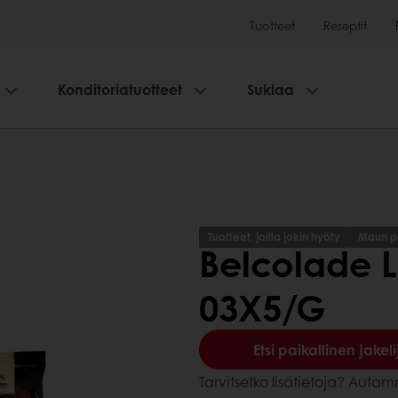
Tuotteet
Reseptit
Konditoriatuotteet
Suklaa
Tuotteet, joilla jokin hyöty
Maun p
Belcolade L
03X5/G
Etsi paikallinen jakeli
Tarvitsetko lisätietoja? Aut