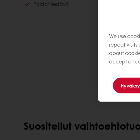
Paistonkestävä
We use cooki
repeat visits
about cookie
accept all co
Hyväksy
Suositellut vaihtoehtotuo