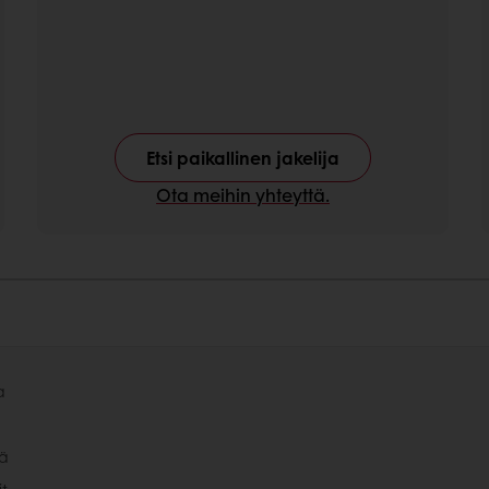
Etsi paikallinen jakelija
Ota meihin yhteyttä.
a
tä
it