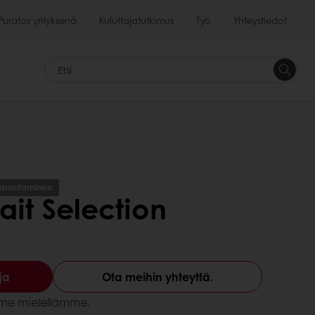
Puratos yrityksenä
Kuluttajatutkimus
Työ
Yhteystiedot
<p>&nb
&nbsp;
Etsi<br>
</p>
arantaminen
ait Selection
ja
Ota meihin yhteyttä.
amme mielellämme.