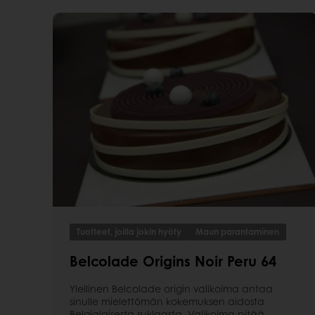
Tuotteet, joilla jokin hyöty
Maun parantaminen
Belcolade Origins Noir Peru 64
Ylellinen Belcolade origin valikoima antaa
sinulle mielettömän kokemuksen aidosta
Belgialaisesta suklaasta. Valikoima pitää