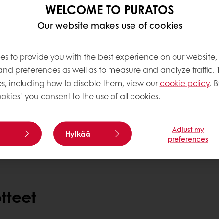
WELCOME TO PURATOS
Our website makes use of cookies
Ainesosat, allergeenit ja
es to provide you with the best experience on our website,
 and preferences as well as to measure and analyze traffic. 
s, including how to disable them, view our
cookie policy
. B
okies" you consent to the use of all cookies.
Tarvitsetko lisätietoja?
Ota meihin yhteyttä.
Adjust my
Hylkää
preferences
tteet