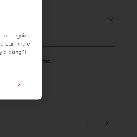
 käyttö
 to recognize
To learn more
y clicking "I
 Autamme mielellämme.