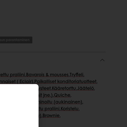
un parantaminen
ettu praliini
,
Bavarois & mousses
,
Tryffeli
,
naiset ( Eclair)
,
Paikalliset konditoriatuotteet
,
liininmunkki
,
Päällysteet
,
Kääretorttu
,
Jäätelö
,
ienet palat (muffinit jne.)
,
Quiche
,
e
,
Ontot kuviot
,
Laminoitu (aukinainen)
,
 Meringue)
,
Muotoiltu praliini
,
Koristelu
,
Laminoitu (suljettu)
,
Brownie
,