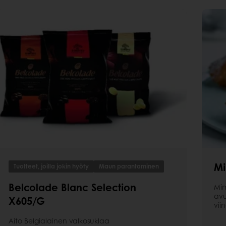
Mi
Tuotteet, joilla jokin hyöty
Maun parantaminen
Belcolade Blanc Selection
Mim
avu
X605/G
viin
Aito Belgialainen valkosuklaa