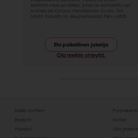
sisällään makuprofiileja, jotka on kartoitettu Les
Arômes de Cyrano menetelmän avulla. Yksi
näistä mauista on alkuperäsuklaa Peru 64%%.
Etsi paikallinen jakelija
Ota meihin yhteyttä.
Kaikki tuotteet
Puratoksest
Reseptit
Uutiset
Palvelut
Ota yhteyt
Kuluttajatutkimus
OIVA raport