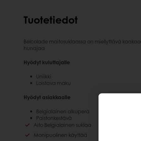
Tuotetiedot
Belcolade maitosuklaassa on miellyttävä kaaka
hunajaa
Hyödyt kuluttajalle
Uniikki
Loistava maku
Hyödyt asiakkaalle
Belgialainen alkuperä
Paistonkestävä
Aito Belgialainen suklaa
Monipuolinen käyttää