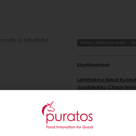
on maku ja häivähdys
Tuotteet, joilla jokin hyöty
Ma
Käyttökohteet
Lehtitaikina
,
Keksit
,
Kuorrut
Juustokakku
,
Choux leivon
Kakkudonitsi
,
Vohvelit
,
Ber
Piiraat
,
Täytetyt patukat
,
P
Ei-täytetyt patukat
,
Verrin
Erikoisuudet (Macarons,
Hiivalla kohotettu donitsi
,
Koristeltu & kerroskakku