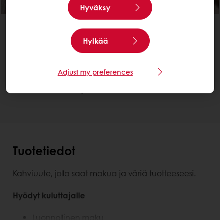
Hyväksy
Paranna ravintoarvoa
Maun parantaminen
Classic Moka -kahvikonsentraatti
Hylkää
Etsi paikallinen jakelija
Ota meihin yhteyttä.
Adjust my preferences
Tarvitsetko lisätietoja? Autamme mielellämme.
Tuotetiedot
Kahviuute, jolla saat makua ja väriä tuotteeseesi.
Hyödyt kuluttajalle
Luonnollinen maku