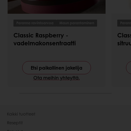
Paranna ravintoarvoa
Maun parantaminen
Paran
Classic Raspberry -
Clas
vadelmakonsentraatti
sitr
Etsi paikallinen jakelija
Ota meihin yhteyttä.
Kaikki tuotteet
Reseptit