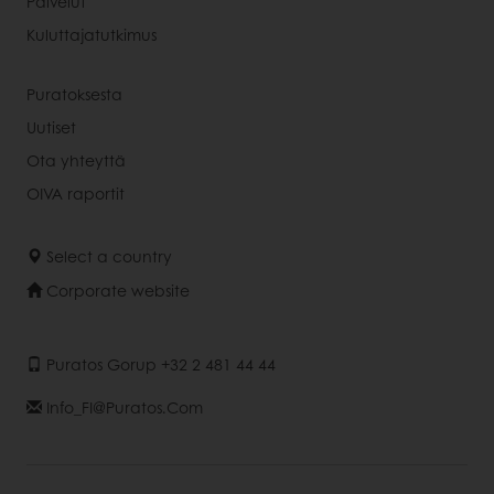
Palvelut
Kuluttajatutkimus
Puratoksesta
Uutiset
Ota yhteyttä
OIVA raportit
Select a country
Corporate website
Puratos Gorup +32 2 481 44 44
Info_FI@puratos.com