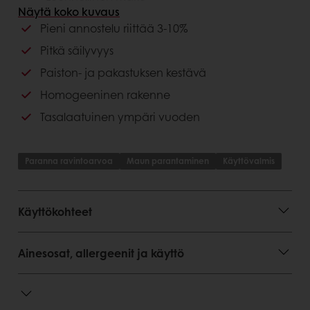
Näytä koko kuvaus
Hyödyt asiakkaalle
Pieni annostelu riittää 3-10%
Pitkä säilyvyys
Erinomainen makuprofiili
Paiston- ja pakastuksen kestävä
Pieni annostelu
Homogeeninen rakenne
Tasalaatuinen ympäri vuoden
Paranna ravintoarvoa
Maun parantaminen
Käyttövalmis
Käyttökohteet
Ainesosat, allergeenit ja käyttö