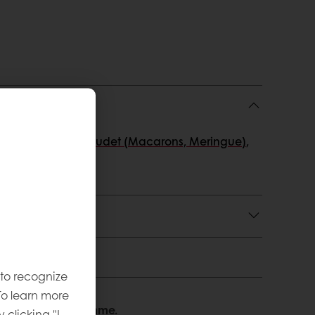
yt patukat
,
Erikoisuudet (Macarons, Meringue)
,
 käyttö
 to recognize
To learn more
 Autamme mielellämme.
y clicking "I