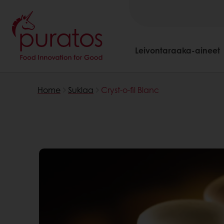
Leivontaraaka-aineet
Home
Suklaa
Cryst-o-fil Blanc