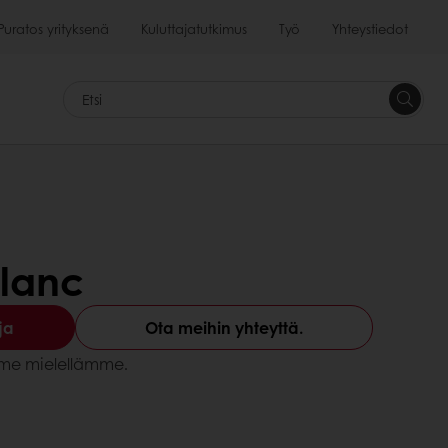
Puratos yrityksenä
Kuluttajatutkimus
Työ
Yhteystiedot
<p>&nb
&nbsp;
Etsi<br>
</p>
Blanc
ja
Ota meihin yhteyttä.
amme mielellämme.