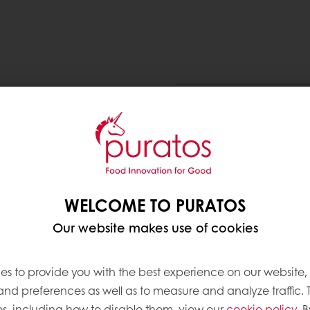
suklaasta tehty
Käyttökohteet
 Cryst-O-Fil:n
ttuja kasvirasvoja ja
kullisia täytteitä.
Kuorrutettu praliini
,
Täytet
Tryffeli
,
Muotoiltu praliini
WELCOME TO PURATOS
Ainesosat, allergeenit ja
elcolade suklaata yli 50%
Our website makes use of cookies
ja säilyvyyttä
ten luomiseen
rapeita raaka-aineita
es to provide you with the best experience on our website,
 Palm Oil) eli
 and preferences as well as to measure and analyze traffic. 
Tarvitsetko lisätietoja?
s, including how to disable them, view our
cookie policy
. B