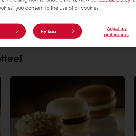
okies" you consent to the use of all cookies.
Ota meihin yhteyttä.
Adjust my
Hylkää
preferences
tteet