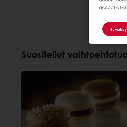
accept all co
Hyväksy
Suositellut vaihtoehtotuo