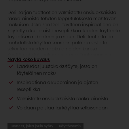
Deli -sarjan tuotteet on valmistettu ensiluokkaisista
raaka-aineista tehden lopputuloksesta mahtavan
makuisen. Jokaisen Deli -täytteen inspiraationa on
käytetty alkuperäistä reseptiikkaa tuoden täytteelle
täydellisen rakenteen ja maun. Deli -tuotteita on
mahdollista käyttää suoraan pakkauksesta tai
sekoittaa muiden raaka-aineiden kanssa.
Käyttömahdollisuuksia on useita. Tuote sopii niin
Näytä koko kuvaus
tuoreisiin kuin pakastettuihinkin herkkuihin.
Laadudas juustokakkutäyte, jossa on
täyteläinen maku
Hyödyt kuluttajalle
Inspiraationa alkuperäinen ja ajaton
Alkuperäisen reseptin autenttinen maku
reseptiikka
Valmistettu ensiluokkaisista raaka-aineista
Hyödyt asiakkaalle
Voidaan paistaa tai käyttää sellaisenaan
Valmis käytettäväksi
Helppokäyttöinen
Monipuoliset käyttömahdollisuudet
Tuotteet, joilla jokin hyöty
Käyttövalmis