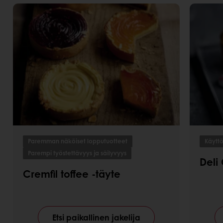
Paremman näköiset lopputuotteet
Käytt
Parempi työstettävyys ja säilyvyys
Deli 
Cremfil toffee -täyte
Etsi paikallinen jakelija