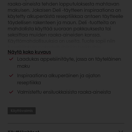
raaka-aineista tehden lopputuloksesta mahtavan
makuisen. Jokaisen Deli -täytteen inspiraationa on
käytetty alkuperäistä reseptiikkaa antaen täytteelle
täydellisen rakenteen ja maun. Deli -tuotteita on
mahdollista käyttää suoraan pakkauksesta tai
sekoittaa muiden raaka-aineiden kanssa.
Käyttömahdollisuuksia on useita. Tuote sopii niin
tuoreisiinkuin pakastettuihinkin herkkuihin.
Näytä koko kuvaus
Laadukas appelsiinitäyte, jossa on täyteläinen
Hyödyt kuluttajalle
maku
Alkuperäisen reseptin autenttinen maku
Inspiraationa alkuperäinen ja ajaton
reseptiikka
Hyödyt asiakkaalle
Valmistettu ensiluokkaisista raaka-aineista
Ajaton ja autenttinen reseptiikka
Laadukkaat raaka-aineet
Käyttövalmis
Valmis käytettäväksi
Voidaan sekoittaa
Paistonkestävä