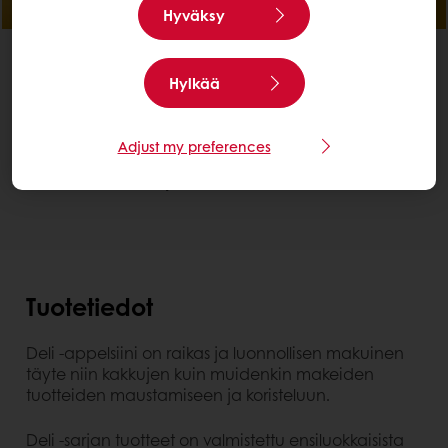
Hyväksy
Käyttövalmis
Deli Orange
Hylkää
Etsi paikallinen jakelija
Ota meihin yhteyttä.
Adjust my preferences
Tarvitsetko lisätietoja? Autamme mielellämme.
Tuotetiedot
Deli -appelsiini on raikas ja luonnollisen makuinen
täyte niin kakkujen kuin muidenkin makeiden
tuotteiden maustamiseen ja koristeluun.
Deli -sarjan tuotteet on valmistettu ensiluokkaisista