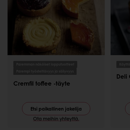
Paremman näköiset lopputuotteet
Käytt
Parempi työstettävyys ja säilyvyys
Deli 
Cremfil toffee -täyte
Etsi paikallinen jakelija
Ota meihin yhteyttä.