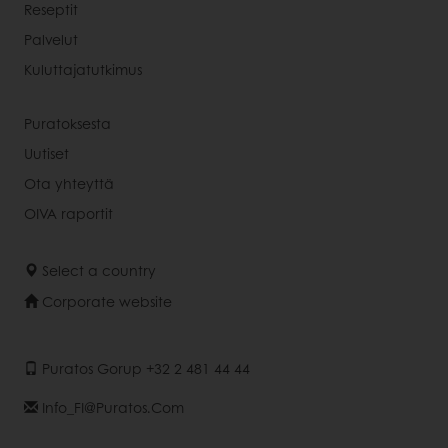
Reseptit
Palvelut
Kuluttajatutkimus
Puratoksesta
Uutiset
Ota yhteyttä
OIVA raportit
Select a country
Corporate website
Puratos Gorup +32 2 481 44 44
Info_FI@puratos.com