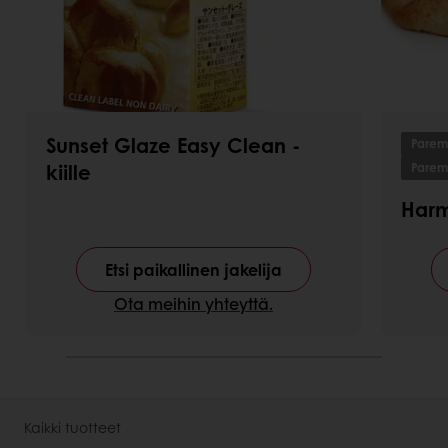
Sunset Glaze Easy Clean -
Paremp
kiille
Parem
Harm
Etsi paikallinen jakelija
Ota meihin yhteyttä.
Kaikki tuotteet