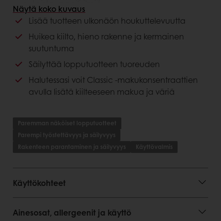
Loistava peili-ilmiö
Näytä koko kuvaus
Lisää tuotteen ulkonäön houkuttelevuutta
Hyödyt asiakkaalle
Huikea kiilto, hieno rakenne ja kermainen
Kylmänä asettuva
suutuntuma
Loistava pakastuksenkesto
Säilyttää lopputuotteen tuoreuden
Erinomainen kattamaan kaikenmuotoisten
tuotteiden pinnat
Halutessasi voit Classic -makukonsentraattien
avulla lisätä kiilteeseen makua ja väriä
Paremman näköiset lopputuotteet
Parempi työstettävyys ja säilyvyys
Rakenteen parantaminen ja säilyvyys
Käyttövalmis
Käyttökohteet
Ainesosat, allergeenit ja käyttö