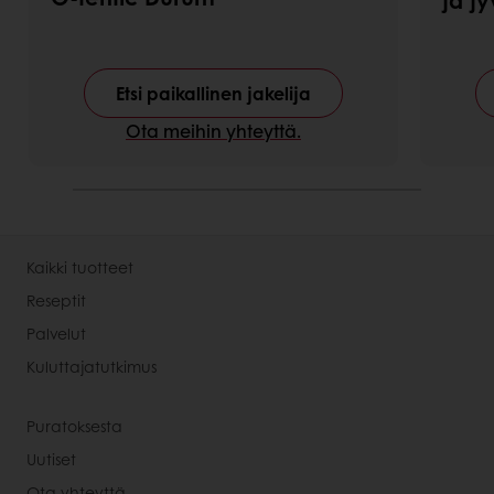
ja j
Etsi paikallinen jakelija
Ota meihin yhteyttä.
Kaikki tuotteet
Reseptit
Palvelut
Kuluttajatutkimus
Puratoksesta
Uutiset
Ota yhteyttä