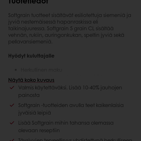
Tuotetiedot
Softgrain tuotteet sisältävät esiliotettuja siemeniä ja
jyviä nestemäisessä hapanraskissa eli
taikinajuuressa. Softgrain 5 grain CL sisältää
vehnän, rukiin, auringonkukan, speltin jyviä sekä
pellavansiemeniä.
Hyödyt kuluttajalle
Herkullinen maku
Tuote säilyy tuoreena pidempään
Näytä koko kuvaus
Enemmän ravintoaineita lopputuotteeseen
Valmis käytettäväksi. Lisää 10-40% jauhojen
painosta
Hyödyt asiakkaalle
Softgrain -tuotteiden avulla teet kaikenlaisia
Helppokäyttöinen, lisää olemassa olevaan
jyväisiä leipiä
reseptiin
Lisää Softgrain mihin tahansa olemassa
Valmis käytettäväksi
olevaan reseptiin
Monipuolinen tuote, jonka avulla luot
lukemattoman määrän uusia tuotteita
Täysjyvien terveellisyys yhdistettynä herkulliseen