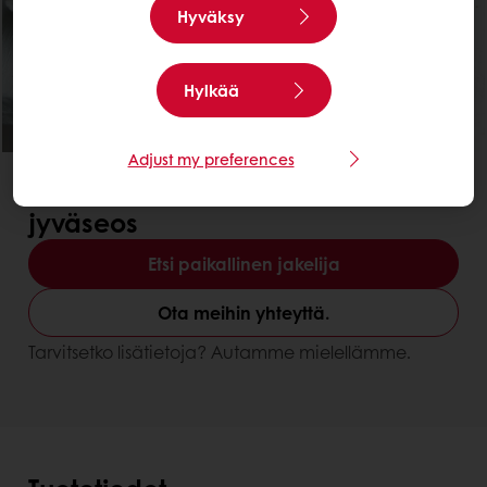
Hyväksy
Hylkää
Adjust my preferences
Paranna ravintoarvoa
Maun parantaminen
Softgrain 5-Grain CL -siemen- ja
jyväseos
Etsi paikallinen jakelija
Ota meihin yhteyttä.
Tarvitsetko lisätietoja? Autamme mielellämme.