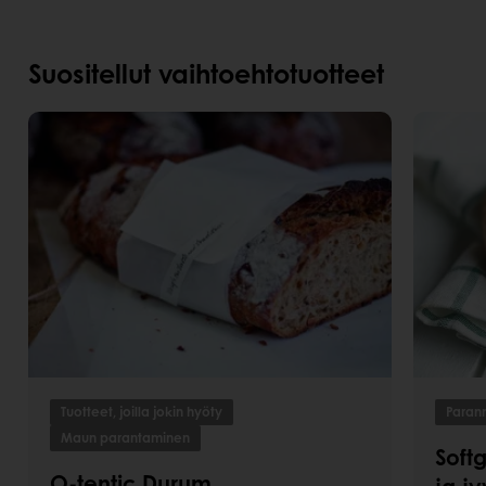
Suositellut vaihtoehtotuotteet
Tuotteet, joilla jokin hyöty
Paran
Maun parantaminen
Soft
O-tentic Durum