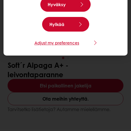
Hyväksy
Hylkää
Adjust my preferences
Soft´r Alpaga A+ -
leivontaparanne
Etsi paikallinen jakelija
Ota meihin yhteyttä.
Tarvitsetko lisätietoja? Autamme mielellämme.