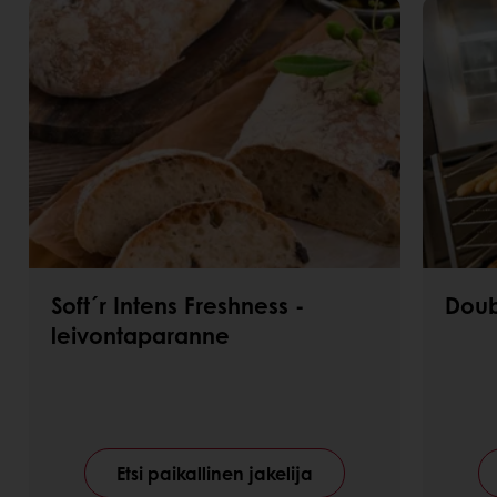
Soft´r Intens Freshness -
Doub
leivontaparanne
Etsi paikallinen jakelija