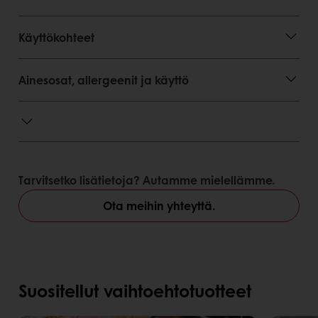
Pidentää pehmeiden leipomotuotteiden
Käyttökohteet
säilyvyyttä
Monipuolinen
Täydellinen rakenne lopputuotteelle
Ainesosat, allergeenit ja käyttö
Tarvitsetko lisätietoja? Autamme mielellämme.
Ota meihin yhteyttä.
Suositellut vaihtoehtotuotteet