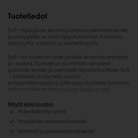
Tuotetiedot
Soft´r Alpaga on leivontaparanne pehmeille leiville
ja sämpylöille: se lisää lopputuotteiden tuoreutta,
säilyvyyttä, volyymia ja käsiteltävyyttä.
Soft´r on tuotenimi isolle joukolle leivontaparanteita
ja -seoksia. Tuotteet on suunniteltu erityisesti
pakatulle leivälle ja pehmeille leipomotuotteille. Soft
´r tuotteissa on käytetty uusinta
entsyymiteknologiaa, jotta lopputuotteille saadaan
loistava rakenne säilyvyysajan loppuun asti.
Hyödyt kuluttajalle
Näytä koko kuvaus
Pidentää säilyvyyttä
Lopputuotteet ovat pehmeämpiä ja isompia
Täydellinen rakenne tuotteille
Pidempi säilyvyys ja täydellinen pehmeys
Isommat ja pehmeämmät leivät
Hyödyt asiakkaalle