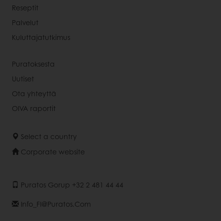
Reseptit
Palvelut
Kuluttajatutkimus
Puratoksesta
Uutiset
Ota yhteyttä
OIVA raportit
Select a country
Corporate website
Puratos Gorup +32 2 481 44 44
Info_FI@puratos.com