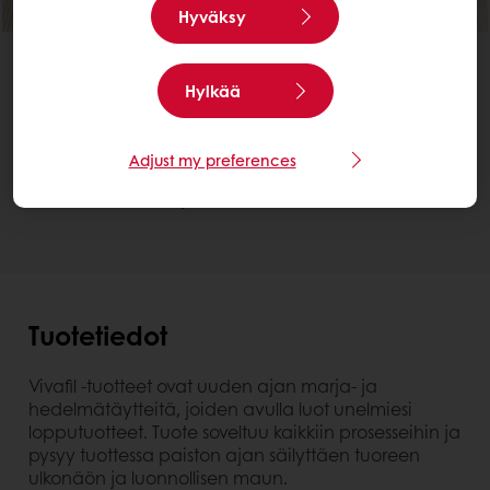
Hyväksy
Paranna ravintoarvoa
Parempi työstettävyys ja säilyvyys
Vivafil Strawberry: mansikkatäyte
Hylkää
Etsi paikallinen jakelija
Ota meihin yhteyttä.
Adjust my preferences
Tarvitsetko lisätietoja? Autamme mielellämme.
Tuotetiedot
Vivafil -tuotteet ovat uuden ajan marja- ja
hedelmätäytteitä, joiden avulla luot unelmiesi
lopputuotteet. Tuote soveltuu kaikkiin prosesseihin ja
pysyy tuottessa paiston ajan säilyttäen tuoreen
ulkonäön ja luonnollisen maun.