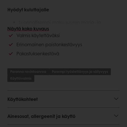
Hyödyt kuluttajalle
Luonnollisempi maku suuren marja- ja
hedelmäpitoisuuden ansiosta
Näytä koko kuvaus
Ei keinotekoisia aromeja tai väriaineita
Valmis käytettäväksi
Erinomainen paistonkestävyys
Hyödyt asiakkaalle
Pakastuksenkestävä
Helppokäyttöinen heti valmis tuote
Pakastuksenkestävä
Erinomainen paistonkesto
Paranna ravintoarvoa
Parempi työstettävyys ja säilyvyys
Pysyy tuotteissa paikallaan paiston aikana
Käyttövalmis
Käyttökohteet
Ainesosat, allergeenit ja käyttö