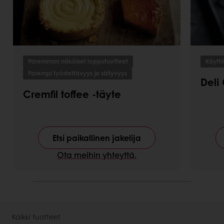
Paremman näköiset lopputuotteet
Käytt
Parempi työstettävyys ja säilyvyys
Deli 
Cremfil toffee -täyte
Etsi paikallinen jakelija
Ota meihin yhteyttä.
Kaikki tuotteet