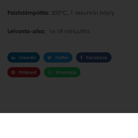
Paistolämpötila:
205°C, 1 sekunnin höyry
Leivonta-aika:
16-18 minuuttia
Linkedin
Twitter
Facebook
Pinterest
WhatsApp
LÖYDÄ
RELATED RECIPES