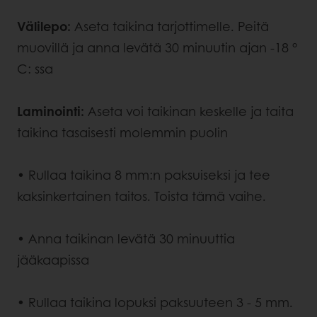
Välilepo:
Aseta taikina tarjottimelle. Peitä
muovillä ja anna levätä 30 minuutin ajan -18 °
C: ssa
Laminointi:
Aseta voi taikinan keskelle ja taita
taikina tasaisesti molemmin puolin
• Rullaa taikina 8 mm:n paksuiseksi ja tee
kaksinkertainen taitos. Toista tämä vaihe.
• Anna taikinan levätä 30 minuuttia
jääkaapissa
•
Rullaa taikina lopuksi paksuuteen 3 - 5 mm.