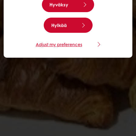
Hyväksy
Hylkää
Adjust my preferences