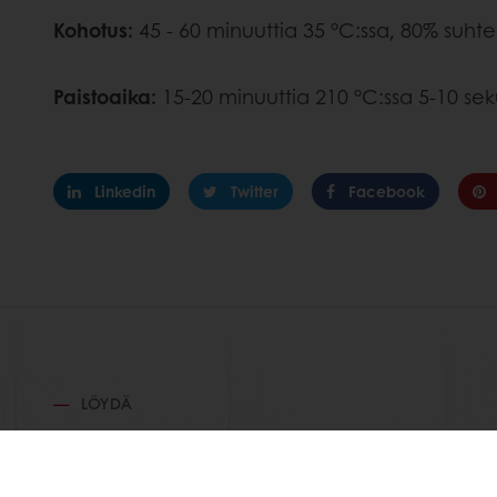
Kohotus:
45 - 60 minuuttia 35 °C:ssa, 80% suhte
Paistoaika:
15-20 minuuttia 210 °C:ssa 5-10 sek
Linkedin
Twitter
Facebook
LÖYDÄ
RELATED RECIPES