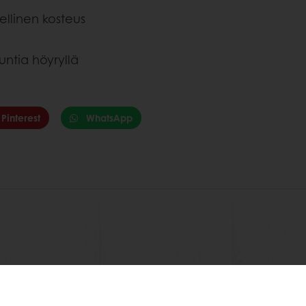
ellinen kosteus
untia höyryllä
Pinterest
WhatsApp