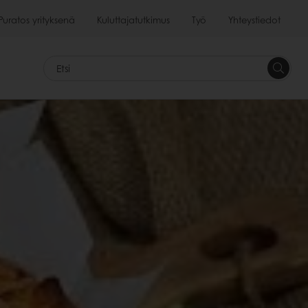
Puratos yrityksenä
Kuluttajatutkimus
Työ
Yhteystiedot
<p>&nb
&nbsp;
Etsi<br>
</p>