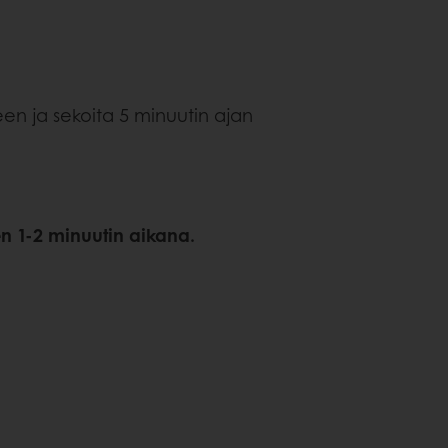
een ja sekoita 5 minuutin ajan
n 1-2 minuutin aikana.