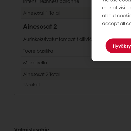
Intens Freshness paranne
repeat visits
Ainesosat 1
Total
about cookie
accept all co
Ainesosat 2
Aurinkokuivatut tomaatit oliiviöljyssä
Hyväksy
Tuore basilika
Mozzarella
Ainesosat 2
Total
*
Ainekset
Valmistusohje