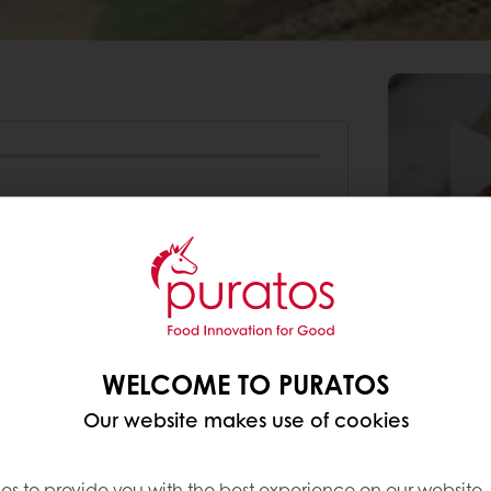
2000
1240
120
38
WELCOME TO PURATOS
80
Our website makes use of cookies
50
es to provide you with the best experience on our website,