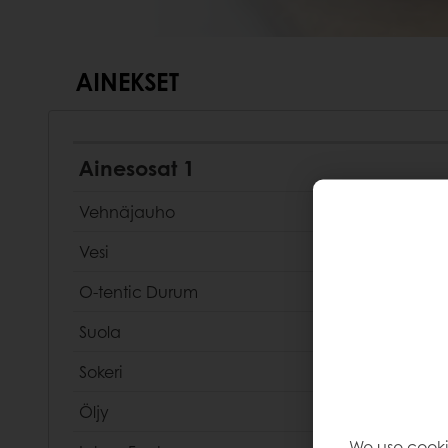
AINEKSET
Ainesosat 1
Vehnäjauho
Vesi
O-tentic Durum
Suola
Sokeri
Öljy
We use cooki