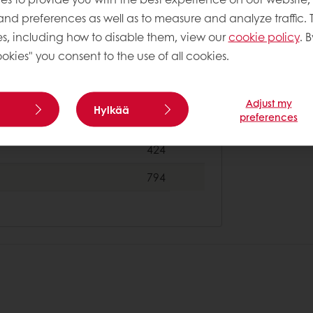
6
 and preferences as well as to measure and analyze traffic. 
3534
s, including how to disable them, view our
cookie policy
. B
okies" you consent to the use of all cookies.
353
Adjust my
Hylkää
preferences
17
424
794