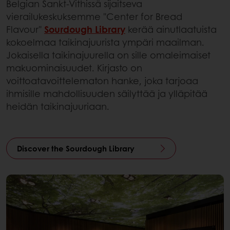
Belgian Sankt-Vithissä sijaitseva
vierailukeskuksemme "Center for Bread
Flavour"
Sourdough Library
kerää ainutlaatuista
kokoelmaa taikinajuurista ympäri maailman.
Jokaisella taikinajuurella on sille omaleimaiset
makuominaisuudet. Kirjasto on
voittoatavoittelematon hanke, joka tarjoaa
ihmisille mahdollisuuden säilyttää ja ylläpitää
heidän taikinajuuriaan.
Discover the Sourdough Library