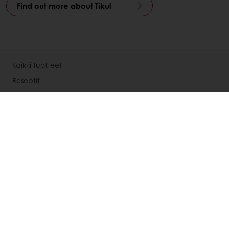
Find out more about Tikul
Kaikki tuotteet
Reseptit
Palvelut
Kuluttajatutkimus
Puratoksesta
Uutiset
Ota yhteyttä
OIVA raportit
Select a country