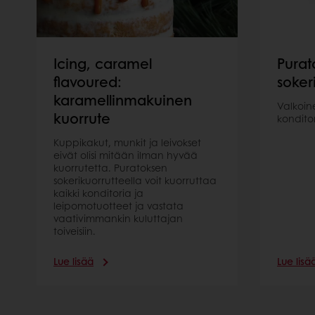
Icing, caramel
Purat
flavoured:
soker
karamellinmakuinen
Valkoin
kuorrute
konditor
Kuppikakut, munkit ja leivokset
eivät olisi mitään ilman hyvää
kuorrutetta. Puratoksen
sokerikuorrutteella voit kuorruttaa
kaikki konditoria ja
leipomotuotteet ja vastata
vaativimmankin kuluttajan
toiveisiin.
Lue lisää
Lue lisä