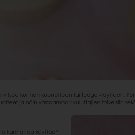
vitsee kunnon kuorrutteen tai fudge -täytteen. Pur
otteet ja näin vastaamaan kuluttajien toiveisiin sek
niitä kannattaa käyttää?