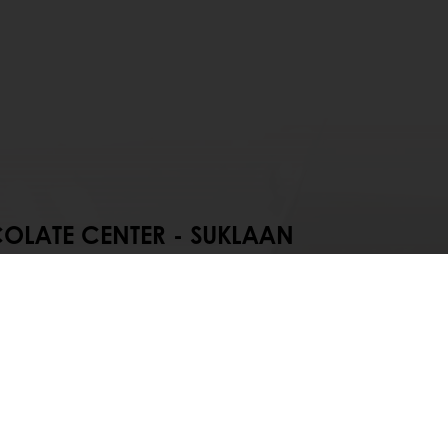
LATE CENTER - SUKLAAN
STAMISEN OSAAMISKESKUS
Center - suklaan valmistamisen
iskeskuksessa järjestetään
reja joissa voit oppia uusia
ita maailmankuuluilta suklaa-
untijoilta ja kondiittoreilta.