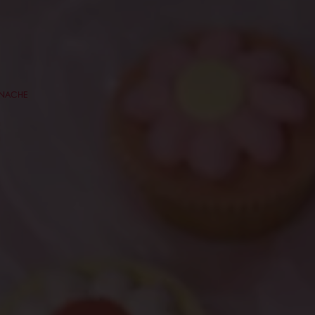
ANACHE
E