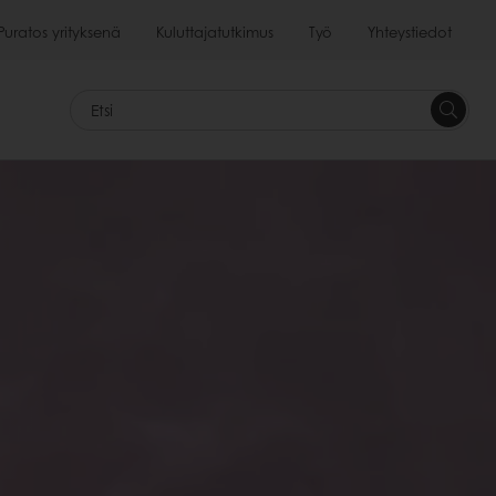
Puratos yrityksenä
Kuluttajatutkimus
Työ
Yhteystiedot
<p>&nb
&nbsp;
Etsi<br>
</p>