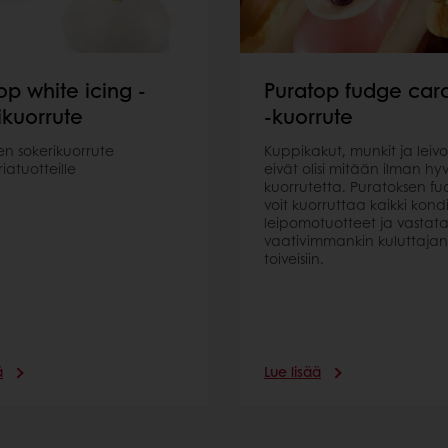
op white icing -
Puratop fudge car
ikuorrute
-kuorrute
en sokerikuorrute
Kuppikakut, munkit ja leivo
iatuotteille
eivät olisi mitään ilman h
kuorrutetta. Puratoksen fu
voit kuorruttaa kaikki kondi
leipomotuotteet ja vastat
vaativimmankin kuluttajan
toiveisiin.
ä
Lue lisää