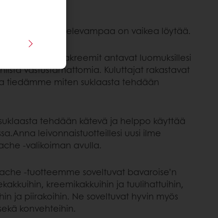
empaa ja houkuttelevampaa on vaikea löytää.
stikkeet ja suklaakreemit antavat luomuksillesi
 niistä vastustamattomia. Kuluttajat rakastavat
lla tiedämme miten suklaasta tehdään
uklaasta tehdään kätevä ja helppo käyttää
ssa.Anna leivonnaistuotteillesi uusi ilme
ache -valikoiman avulla.
ache -tuotteemme soveltuvat bavaroise’n
akkuihin, kreemikakkuihin ja tuulihattuihin,
n ja piirakoihin. Ne soveltuvat hyvin myös
 sekä konvehteihin.