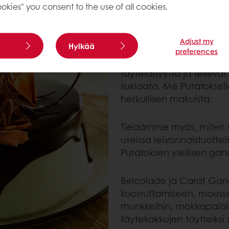
okies" you consent to the use of all cookies.
GANACHE
Suklaakakkua herkullis
Adjust my
Hylkää
preferences
Suklaatäytteet, suklaaka
täyteläisyyttä ja tekevät
suklaata. Me Puratokse
herkullisen makuista.
Tiedämme myös, miten s
useissa leivonnaistuottei
Puratoksen ylellisen gan
Belcolade ja Carat Gan
kuorruttamiseen, moussek
munkkeihin, mokkapaloihi
täytekakkujen täytteiksi