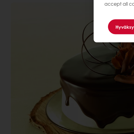
accept all co
Hyväksy