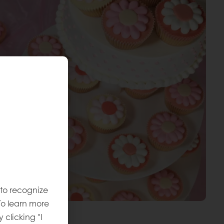
 to recognize
To learn more
y clicking "I