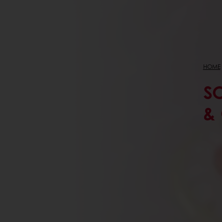
HOME
S
&