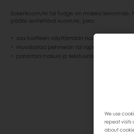
Sokerikuorrute tai fudge on makea leivonnais- 
päälle levitettävä kuorrute, joka:
saa tuotteen näyttämään houkuttelevammal
muodostaa pehmeän tai rapean kuorrutteen
parantaa makua ja tekstuuria
We use cooki
repeat visits
about cookie