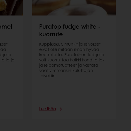
amel
Puratop fudge white -
kuorrute
kset
Kuppikakut, munkit ja leivokset
yvää
eivät olisi mitään ilman hyvää
dgella
kuorrutetta. Puratoksen fudgella
toria ja
voit kuorruttaa kaikki konditoria-
a
ja leipomotuotteet ja vastata
vaativimmankin kuluttajan
toiveisiin.
Lue lisää