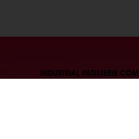
INDUSTRIAL PATISSERIE CO
CENTER
Industrial Patisserie Competen
konditoriateollisuuden osaa
tarjoaa asiakkaille tilat ja mah
kehittää konditoriaratkai
kokonaisvaltaisesti.