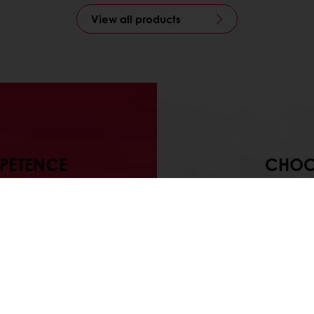
View all products
MPETENCE
CHOCO
VALMI
ce Center -
Chocolate 
miskeskus
osaam
dollisuuden
seminaa
suja
tekniiko
asiant