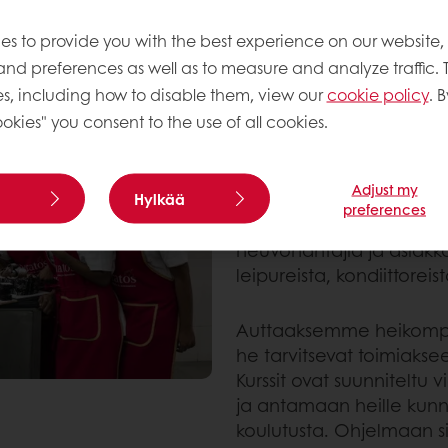
uutta ja parantavat paikallisten ihmisten elinoloja.
es to provide you with the best experience on our website,
Leipomokoulut parem
 and preferences as well as to measure and analyze traffic. 
Kun Puratos aloitti toim
s, including how to disable them, view our
cookie policy
. B
lapsia. He olivat nuoria,
okies" you consent to the use of all cookies.
tulevaisuudesta. Heidä
eivätkä voineet investoi
Adjust my
Hylkää
preferences
Samaan aikaan meidän o
neuvonantajia ja asiakk
leipureista, kondiittorei
Auttaaksemme heikompios
he tarvitsevat toimiak
Kurssit ovat suunnitelt
ja antamaan heille kun
koulutusta. Ohjelmaan sis