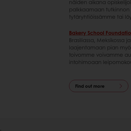
näiden aikana opiskelij
palkkaamaan tutkinnon s
tytäryhtiöissämme tai l
Bakery School Foundati
Brasiliassa, Meksikossa j
laajentamaan pian myö
toivomme voivamme aut
intohimoaan leipomoko
Find out more
a