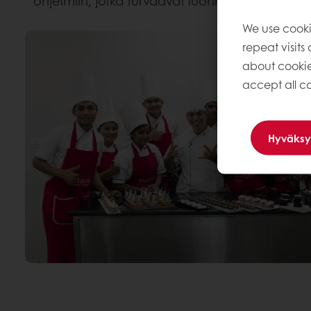
ohjelmiin, jotka turvaavat luonnon monimuotois
We use cooki
repeat visits
about cookie
accept all co
Hyväksy