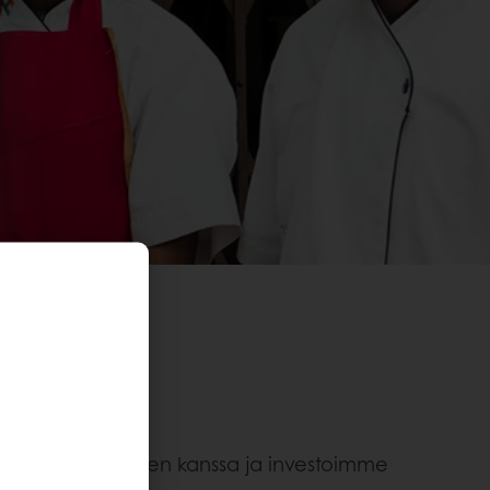
asemassa olevien kanssa ja investoimme