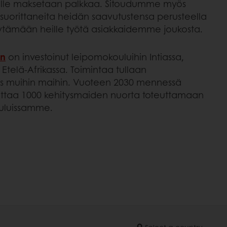
oille maksetaan palkkaa. Sitoudumme myös
uorittaneita heidän saavutustensa perusteella
öytämään heille työtä asiakkaidemme joukosta.
on
on investoinut leipomokouluihin Intiassa,
a Etelä-Afrikassa. Toimintaa tullaan
s muihin maihin. Vuoteen 2030 mennessä
taa 1000 kehitysmaiden nuorta toteuttamaan
uluissamme.
Select a country