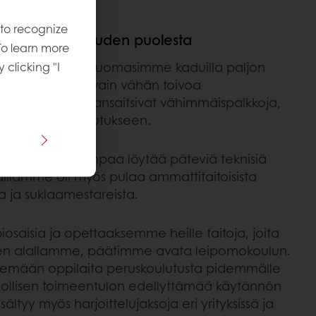
 to recognize
man tulevaisuuden puolesta
To learn more
intansa Intiassa, huomasimme kaduilla paljon
y clicking "I
 mutta heillä oli vain vähän toivoa
n vanhempansa ansaitsivat vähimmäispalkkoja,
da lastensa koulutukseen.
li yhä vaikeampaa löytää päteviä teknisiä
aillamme oli myös pulaa ammattitaitoisista
sta ja suklaamestareista.
aisia ja opettaaksemme heille taitoja, joita
seen alallamme, päätimme avata leipomokoulun.
u viemään oppilaita peruskoulutusta pidemmälle
nollisen toimeentulon edellyttämää käytännön
ältyy myös harjoittelujaksoja eri yrityksissä ja