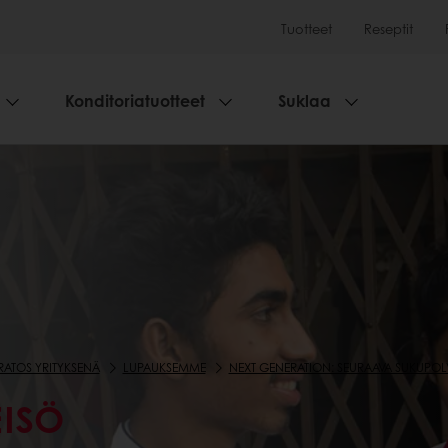
Tuotteet
Reseptit
Konditoriatuotteet
Suklaa
RATOS YRITYKSENÄ
LUPAUKSEMME
NEXT GENERATION: SEURAAVA SUKUPOL
EISÖ