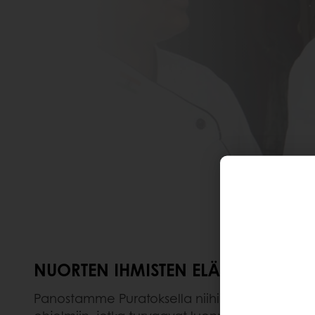
NUORTEN IHMISTEN ELÄMÄNLAAD
Panostamme Puratoksella niihin maihin, joi