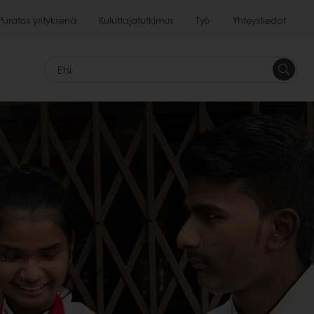
Puratos yrityksenä
Kuluttajatutkimus
Työ
Yhteystiedot
<p>&nb
&nbsp;
Etsi<br>
</p>
VI
YHTEISÖ