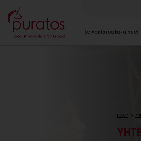
Leivontaraaka-aineet
HOME
PU
YHT