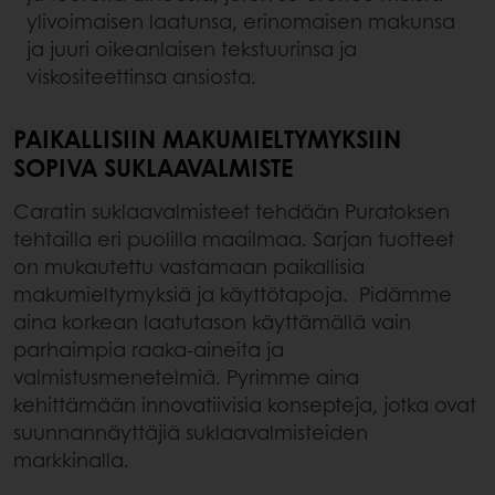
ylivoimaisen laatunsa, erinomaisen makunsa
ja juuri oikeanlaisen tekstuurinsa ja
viskositeettinsa ansiosta.
PAIKALLISIIN MAKUMIELTYMYKSIIN
SOPIVA SUKLAAVALMISTE
Caratin suklaavalmisteet tehdään Puratoksen
tehtailla eri puolilla maailmaa. Sarjan tuotteet
on mukautettu vastamaan paikallisia
makumieltymyksiä ja käyttötapoja. Pidämme
aina korkean laatutason käyttämällä vain
parhaimpia raaka-aineita ja
valmistusmenetelmiä. Pyrimme aina
kehittämään innovatiivisia konsepteja, jotka ovat
suunnannäyttäjiä suklaavalmisteiden
markkinalla.