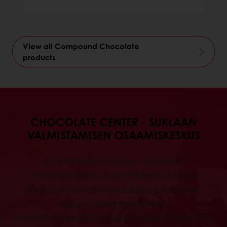
View all Compound Chocolate
products
CHOCOLATE CENTER - SUKLAAN
VALMISTAMISEN OSAAMISKESKUS
Chocolate Center - suklaan
valmistamisen osaamiskeskuksessa
järjestetään seminaareja joissa voit
oppia uusia tekniikoita
maailmankuuluilta suklaa-asiantuntijoilta