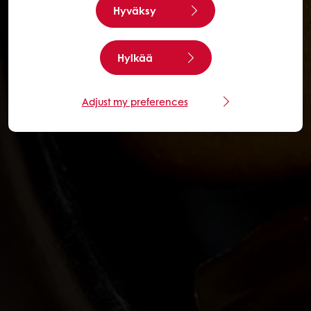
Hyväksy
Hylkää
Adjust my preferences