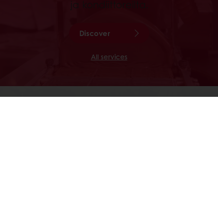
ja kondiittoreilta.
Discover
All services
CACAO TRACE
Cacao Trace on Puratoksen
ainutlaatuinen kestävän kehityksen
ohjelma, joka nojaa paikallisten
viljelijöiden tietotaitoon ja sen
edistämiseen, sekä tuo viljelijöille lisää
tuottoa kestävän kehityksen ohella.