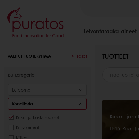
Leivontaraaka-aineet
TUOTTEET
VALITUT TUOTERYHMÄT
reset
BU Kategoria
Leipomo
Konditoria
Kakku- ja so
Kakut ja kakkuseokset
Kasvikermat
Lisää: Kakut 
Kiilteet