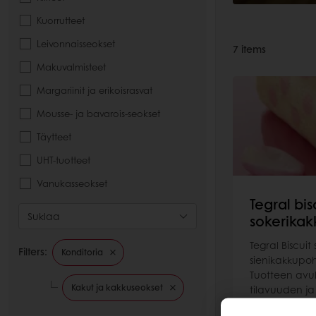
Kuorrutteet
Leivonnaisseokset
7
items
Makuvalmisteet
Margariinit ja erikoisrasvat
Mousse- ja bavarois-seokset
Täytteet
UHT-tuotteet
Vanukasseokset
Tegral bis
Suklaa
sokerikak
Tegral Biscuit 
Filters:
Konditoria
sienikakkupoh
Tuotteen avul
Kakut ja kakkuseokset
tilavuuden ja
rakenteen.