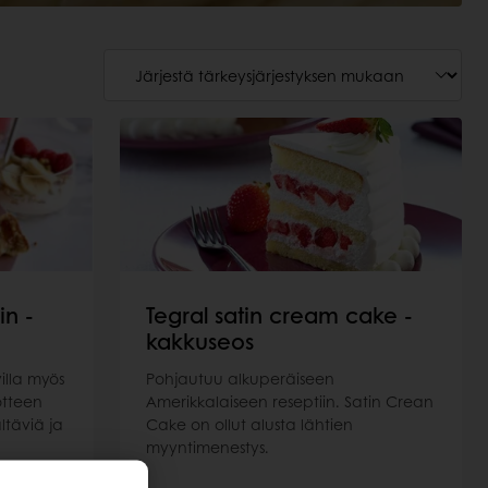
in -
Tegral satin cream cake -
kakkuseos
illa myös
Pohjautuu alkuperäiseen
otteen
Amerikkalaiseen reseptiin. Satin Crean
ltäviä ja
Cake on ollut alusta lähtien
myyntimenestys.