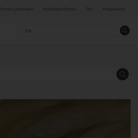
Puratos yrityksenä
Kuluttajatutkimus
Työ
Yhteystiedot
<p>&nb
&nbsp;
Etsi<br>
</p>