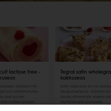
cuit lactose free -
Tegral satin wholegra
kuseos
kakkuseos
seoksella valmistat niin
Satin kakkuseos on nyt saatav
jat kuin kääretortutkin.
täysjyväversiona. Valmista tu
la saat suuren
avulla vähemmän sokeria sisä
 säännöllisen pohjan
täyttävämpiä luomuksia.