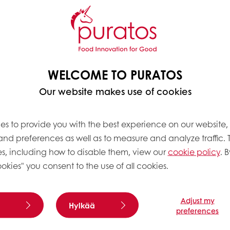
Lue lisää
WELCOME TO PURATOS
Our website makes use of cookies
es to provide you with the best experience on our website,
in moist cake -
Tegral Satin Crème 
 and preferences as well as to measure and analyze traffic. 
s
Red Velvet -kakkuse
s, including how to disable them, view our
cookie policy
. B
okies" you consent to the use of all cookies.
otteen avulla valmistat
Moist cake velvet tuotteen av
kuppikakut ja muut
valmistat täytekakut, kuppika
tteet, joissa pohjan
muut konditoriatuotteet, jois
u.
kosteus on etu.
Adjust my
Hylkää
preferences
Lue lisää