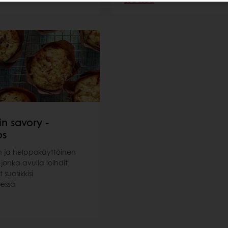
in savory -
os
n ja helppokäyttöinen
jonka avulla loihdit
t suosikkisi
essä