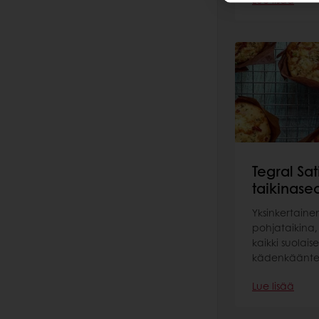
Tegral Sat
taikinase
Yksinkertaine
pohjataikina, 
kaikki suolaise
kädenkäänte
Lue lisää