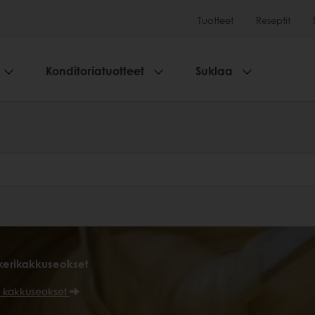
Tuotteet
Reseptit
Konditoriatuotteet
Suklaa
kerikakkuseokset
ja kakkuseokset