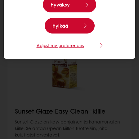
Hyväksy
Lisää: Kiilteet
Hylkää
6
items
Adjust my preferences
Sunset Glaze Easy Clean -kiille
Sunset Glaze on kasvipohjainen ja kanamunaton
kiille. Se antaa upean kiillon tuotteisiin, joita
kuluttajat arvostavat.