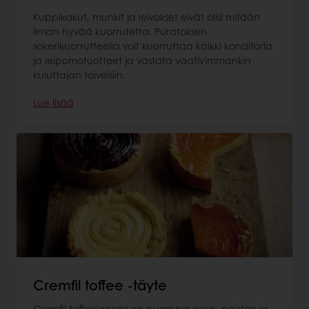
Kuppikakut, munkit ja leivokset eivät olisi mitään
ilman hyvää kuorrutetta. Puratoksen
sokerikuorrutteella voit kuorruttaa kaikki konditoria
ja leipomotuotteet ja vastata vaativimmankin
kuluttajan toiveisiin.
Lue lisää
Cremfil toffee -täyte
Cremfil toffeekreemi on pumppauksen, paiston ja