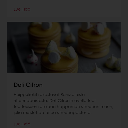
Lue lisää
Deli Citron
Huippukokit rakastavat Ranskalaista
sitruunapaistosta. Deli Citronin avulla tuot
tuotteeseesi raikkaan happaman sitruunan maun,
joka muistuttaa aitoa sitruunapaistosta.
Lue lisää