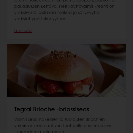
pakastuksen kestävä. Heti käyttövalmis kreemi on
yhdistelmä loistavaa makua ja säilyvyyttä
yhdistettynä teknisyyteen.
Lue lisää
Tegral Brioche -briossiseos
Valmis seos makeiden ja suolaisten Briochien
valmistamiseen antaen tuotteelle ensiluokkaisen
tuoreuden ja voin maun.