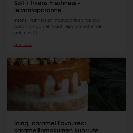
Soft´r Intens Freshness -
leivontaparanne
Intens Freshness on modulaarinen ratkaisu
parantamaan erityisesti leipomotuotteiden
pehmeyttä
Lue lisää
Icing, caramel flavoured:
karamellinmakuinen kuorrute