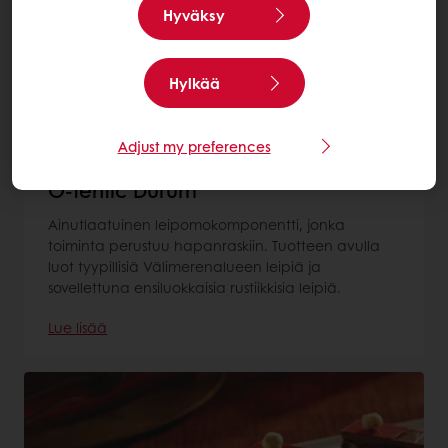
Hyväksy
Hylkää
Adjust my preferences
O-tentic Durum
Ainutlaatuinen leipomokomponentti, jonka
toiminta perustuu hapanraskiin. Tuotteen avulla
luot tyypillisiä Välimerenalueen leipiä ja
sovellettuna ensiluokkaisia rustiikkisia leipiä.
Lue lisää