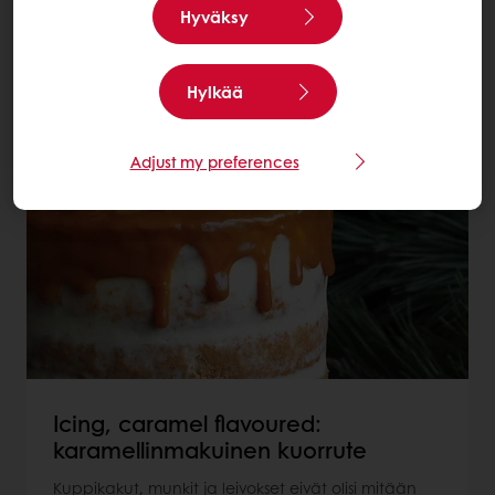
kuorrutteet
Hyväksy
Lisää: Kuorrutteet
Hylkää
Adjust my preferences
4
items
Icing, caramel flavoured:
karamellinmakuinen kuorrute
Kuppikakut, munkit ja leivokset eivät olisi mitään